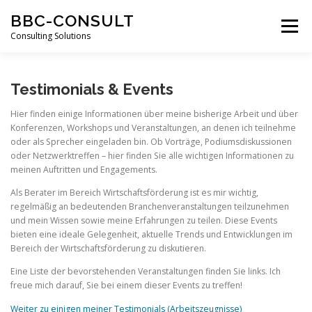
Zum
BBC-CONSULT
Inhalt
Menü
springen
Consulting Solutions
APAC & MENA
TEXTILINDUSTRIE
Testimonials & Events
Hier finden einige Informationen über meine bisherige Arbeit und über
Konferenzen, Workshops und Veranstaltungen, an denen ich teilnehme
WORKSHOPS & TRAINING
ABOUT ME
oder als Sprecher eingeladen bin. Ob Vorträge, Podiumsdiskussionen
oder Netzwerktreffen – hier finden Sie alle wichtigen Informationen zu
meinen Auftritten und Engagements.
DEUTSCH
Als Berater im Bereich Wirtschaftsförderung ist es mir wichtig,
regelmäßig an bedeutenden Branchenveranstaltungen teilzunehmen
und mein Wissen sowie meine Erfahrungen zu teilen. Diese Events
English
bieten eine ideale Gelegenheit, aktuelle Trends und Entwicklungen im
Bereich der Wirtschaftsförderung zu diskutieren.
Eine Liste der bevorstehenden Veranstaltungen finden Sie links. Ich
freue mich darauf, Sie bei einem dieser Events zu treffen!
Weiter zu einigen meiner Testimonials (Arbeitszeugnisse)